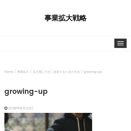
事業拡大戦略
Toggle
navigat
Home
事業拡大
拡大期に大きく成長するための方法
growing-up
growing-up
2018年8月23日