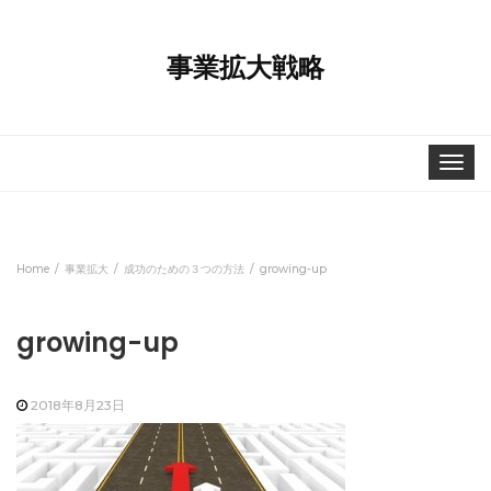
事業拡大戦略
Toggle
navigat
Home
事業拡大
成功のための３つの方法
growing-up
growing-up
2018年8月23日